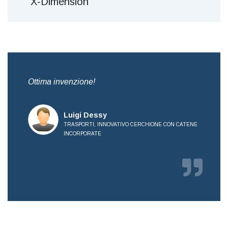
X-Dimension
,
Ottima invenzione!
Bre
all
Luigi Dessy
TRASPORTI, INNOVATIVO CERCHIONE CON CATENE
INCORPORATE
RICE