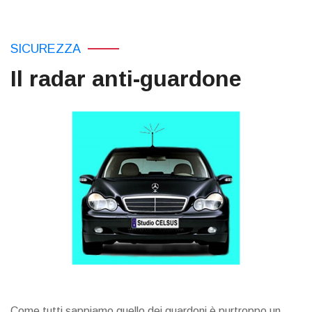
SICUREZZA
Il radar anti-guardone
Come tutti sappiamo quello dei guardoni è purtroppo un