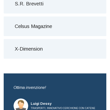
S.R. Brevetti
Celsus Magazine
X-Dimension
,
Ottima invenzione!
Bre
all
Luigi Dessy
TRASPORTI, INNOVATIVO CERCHIONE CON CATENE