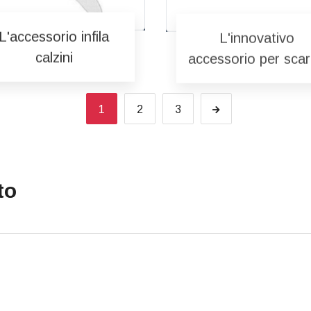
L'accessorio infila
L'innovativo
calzini
accessorio per sca
1
2
3
to