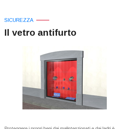
SICUREZZA
Il vetro antifurto
Proteggere i propri beni dai malintenzionati e dai ladri è