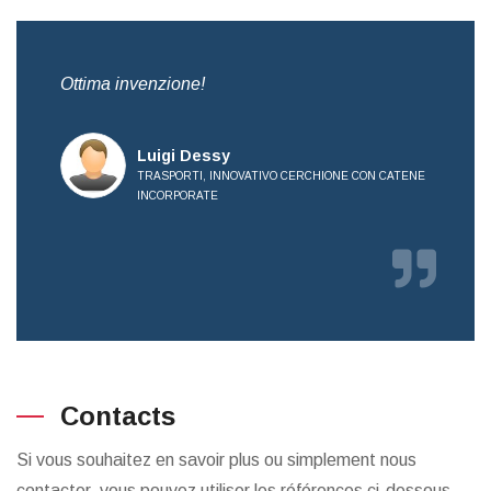
,
Ottima invenzione!
Bre
all
Luigi Dessy
TRASPORTI, INNOVATIVO CERCHIONE CON CATENE
INCORPORATE
RICE
Contacts
Si vous souhaitez en savoir plus ou simplement nous
contacter, vous pouvez utiliser les références ci-dessous.