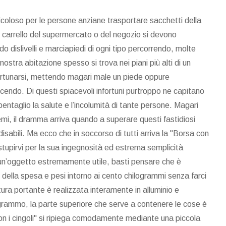
oloso per le persone anziane trasportare sacchetti della
 il carrello del supermercato o del negozio si devono
dislivelli e marciapiedi di ogni tipo percorrendo, molte
a nostra abitazione spesso si trova nei piani più alti di un
nfortunarsi, mettendo magari male un piede oppure
cendo. Di questi spiacevoli infortuni purtroppo ne capitano
pentaglio la salute e l’incolumità di tante persone. Magari
emi, il dramma arriva quando a superare questi fastidiosi
sabili. Ma ecco che in soccorso di tutti arriva la "Borsa con
 stupirvi per la sua ingegnosità ed estrema semplicità
 un’oggetto estremamente utile, basti pensare che è
i della spesa e pesi intorno ai cento chilogrammi senza farci
ura portante è realizzata interamente in alluminio e
ilogrammo, la parte superiore che serve a contenere le cose è
con i cingoli" si ripiega comodamente mediante una piccola