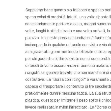
Sappiamo bene quanto sia faticoso e spesso peric
spesa colmi di prodotti. Infatti, una volta riposto
necessariamente portare a casa, magari superando 
volte, lunghi tratti di strada e una volta arrivati, l
palazzo. In queste precarie condizioni è facile i
inciampando in qualche ostacolo non visto e via di
a migliaia tutti giorni mettendo letteralmente a re
per chi gode di un’ottima salute non ci sono probl
ostacoli devono essere anziani, persone malate, di
i cingoli", un geniale trovato che non mancherà di
costruttiva. La "Borsa con i cingoli" è veramente
capace di trasportare il contenuto di tre sacchett
praticamente durare nessuna fatica. La sua strutt
plastica, questo per limitarne il peso sotto il ch
invece realizzata in nylon intrecciato. La "Borsa 