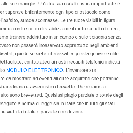
 alle sue maniglie. Un’altra sua caratteristica importante è
per superare brillantemente ogni tipo di ostacolo come
l’asfalto, strade sconnesse. Le tre ruote visibili in figura
mma con lo scopo di stabilizzarne il moto su tutti i terreni,
emo trainare addirittura in un campo o sulla spiaggia senza
rovato non passerà inosservato soprattutto negli ambienti
isabili, quindi, se siete interessati a questa geniale e utile
ttagliate, contattateci ai nostri recapiti telefonici indicati
sito
MODULO ELETTRONICO
. L’inventore sta
e da mostrare ad eventuali ditte acquirenti che potranno
straordinario e avveniristico brevetto. Ricordiamo ai
o sito sono brevettati. Qualsiasi plagio parziale o totale degli
seguito a norma di legge sia in Italia che in tutti gli stati
e ne vieta la totale o parziale riproduzione.