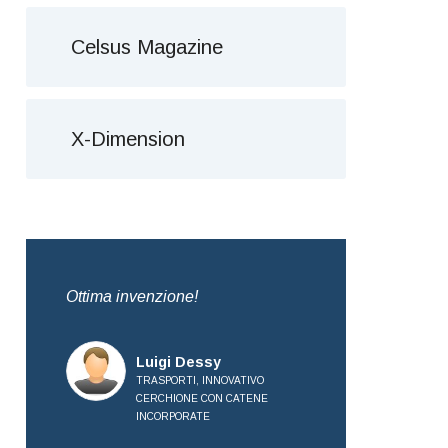
Celsus Magazine
X-Dimension
da
Ottima invenzione!
Brevetto molto 
Complimenti all
Luigi Dessy
TRASPORTI, INNOVATIVO
Mauro
CERCHIONE CON CATENE
TRASPO
INCORPORATE
CERCHI
INCORP