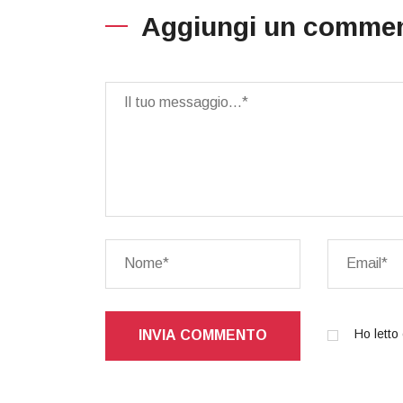
Aggiungi un comme
Brevetto molto interessante.
Dis
Complimenti all'inventore!
Com
Ho letto 
INVIA COMMENTO
Mauro Nobile
TRASPORTI, INNOVATIVO
CERCHIONE CON CATENE
INCORPORATE