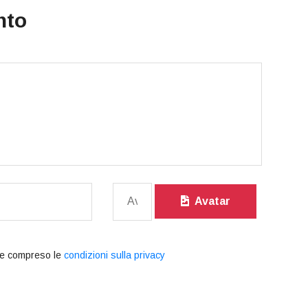
nto
Avatar
positivo molto interessante.
Questa invenzione mi piace 
plimenti all'inventore!
morire. Bella, bella, bella!
e compreso le
condizioni sulla privacy
Rino
Arlina
DISPOSITIVI PER LA CASA E IL
CARTOLERIA E GADGETS,
LAVORO, DISPOSITIVO PER LA
INNOVATIVA SPILLATRICE
COTTURA DEI CIBI
LEVAPUNTI