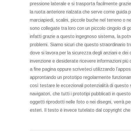
pressione laterale e si trasporta facilmente grazie
la ruota anteriore rialzata che serve come guida 
marciapiedi, scalini, piccole buche nel terreno o nel
sono collegate tra loro con un piccolo cingolo di go
infatti grazie a questo ingegnoso sistema, la potr
problemi. Siamo sicuri che questo straordinario t
dove si lavora per la sicurezza degli anziani e dei d
invenzione e desiderate ricevere informazioni più de
a fine pagina oppure scriveteci utilizzando l’appo
approntando un prototipo regolarmente funzionant
così testare le eccezionali potenzialità di questo 
navigatori, che tutti i prototipi pubblicati in quest
oggetti riprodotti nelle foto o nei disegni, verrà per
esteri. Il testo è invece tutelato dal copyright ch