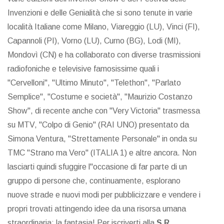
Invenzioni e delle Genialità che si sono tenute in varie
località Italiane come Milano, Viareggio (LU), Vinci (FI),
Capannoli (PI), Vorno (LU), Curno (BG), Lodi (MI),
Mondovì (CN) e ha collaborato con diverse trasmissioni
radiofoniche e televisive famosissime quali i
"Cervelloni", "Ultimo Minuto", "Telethon", "Parlato
Semplice", "Costume e società", "Maurizio Costanzo
Show", di recente anche con "Very Victoria" trasmessa
su MTV, "Colpo di Genio" (RAI UNO) presentato da
Simona Ventura, "Strettamente Personale" in onda su
TMC "Strano ma Vero" (ITALIA 1) e altre ancora. Non
lasciarti quindi sfuggire l"occasione di far parte di un
gruppo di persone che, continuamente, esplorano
nuove strade e nuovi modi per pubblicizzare e vendere i
propri trovati attingendo idee da una risorsa umana
straordinaria: la fantasia! Per iscriverti alla
S.R.