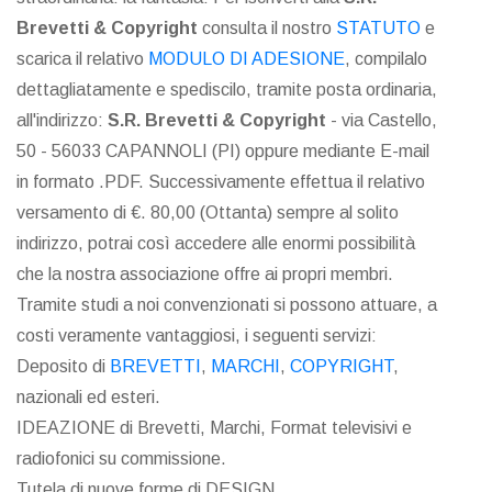
Brevetti & Copyright
consulta il nostro
STATUTO
e
scarica il relativo
MODULO DI ADESIONE
, compilalo
dettagliatamente e spediscilo, tramite posta ordinaria,
all'indirizzo:
S.R. Brevetti & Copyright
- via Castello,
50 - 56033 CAPANNOLI (PI) oppure mediante E-mail
in formato .PDF. Successivamente effettua il relativo
versamento di €. 80,00 (Ottanta) sempre al solito
indirizzo, potrai così accedere alle enormi possibilità
che la nostra associazione offre ai propri membri.
Tramite studi a noi convenzionati si possono attuare, a
costi veramente vantaggiosi, i seguenti servizi:
Deposito di
BREVETTI
,
MARCHI
,
COPYRIGHT
,
nazionali ed esteri.
IDEAZIONE di Brevetti, Marchi, Format televisivi e
radiofonici su commissione.
Tutela di nuove forme di DESIGN.