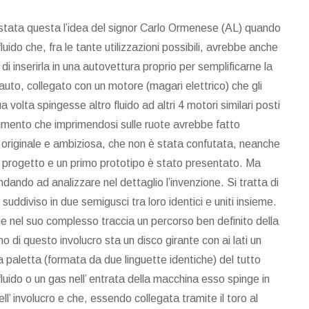
stata questa l’idea del signor Carlo Ormenese (AL) quando
ido che, fra le tante utilizzazioni possibili, avrebbe anche
di inserirla in una autovettura proprio per semplificarne la
’auto, collegato con un motore (magari elettrico) che gli
ua volta spingesse altro fluido ad altri 4 motori similari posti
ovimento che imprimendosi sulle ruote avrebbe fatto
 originale e ambiziosa, che non è stata confutata, neanche
 il progetto e un primo prototipo è stato presentato. Ma
ndo ad analizzare nel dettaglio l’invenzione. Si tratta di
uddiviso in due semigusci tra loro identici e uniti insieme.
he nel suo complesso traccia un percorso ben definito della
no di questo involucro sta un disco girante con ai lati un
 paletta (formata da due linguette identiche) del tutto
luido o un gas nell’ entrata della macchina esso spinge in
ell’ involucro e che, essendo collegata tramite il toro al