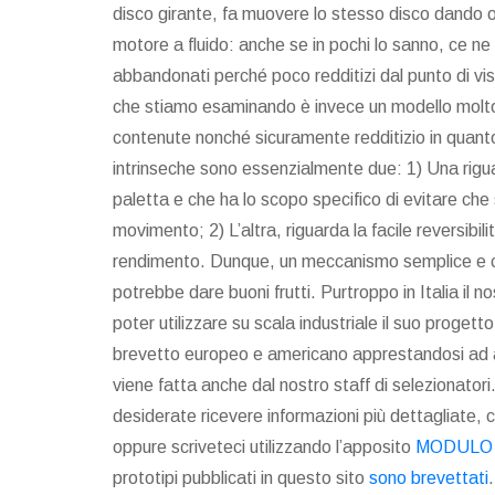
disco girante, fa muovere lo stesso disco dando o
motore a fluido: anche se in pochi lo sanno, ce ne 
abbandonati perché poco redditizi dal punto di vi
che stiamo esaminando è invece un modello molto 
contenute nonché sicuramente redditizio in quanto
intrinseche sono essenzialmente due: 1) Una rigua
paletta e che ha lo scopo specifico di evitare che 
movimento; 2) L’altra, riguarda la facile reversib
rendimento. Dunque, un meccanismo semplice e c
potrebbe dare buoni frutti. Purtroppo in Italia il
poter utilizzare su scala industriale il suo proget
brevetto europeo e americano apprestandosi ad aff
viene fatta anche dal nostro staff di selezionatori
desiderate ricevere informazioni più dettagliate, co
oppure scriveteci utilizzando l’apposito
MODULO
prototipi pubblicati in questo sito
sono brevettati