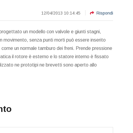
12/04/2013 10:14:45
Rispondi
progettato un modello con valvole e giunti stagni,
in movimento, senza punti morti può essere inserito
oto come un normale tamburo dei freni. Prende pressione
ratica il rotore è esterno e lo statore interno è fissato
lizzato ne prototipi ne brevetti sono aperto allo
positivo molto interessante.
Questa invenzione mi piace 
plimenti all'inventore!
morire. Bella, bella, bella!
nto
Rino
Arlina
DISPOSITIVI PER LA CASA E IL
CARTOLERIA E GADGETS,
LAVORO, DISPOSITIVO PER LA
INNOVATIVA SPILLATRICE
COTTURA DEI CIBI
LEVAPUNTI