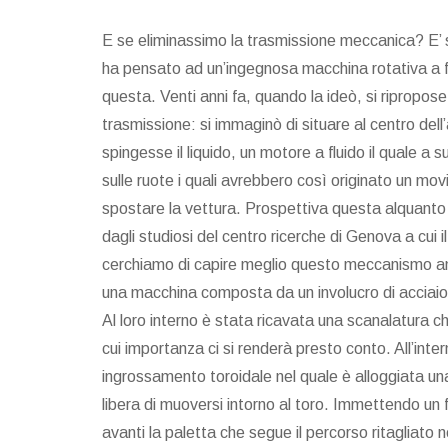
E se eliminassimo la trasmissione meccanica? E’ 
ha pensato ad un’ingegnosa macchina rotativa a flu
questa. Venti anni fa, quando la ideò, si ripropose 
trasmissione: si immaginò di situare al centro dell
spingesse il liquido, un motore a fluido il quale a s
sulle ruote i quali avrebbero così originato un m
spostare la vettura. Prospettiva questa alquanto
dagli studiosi del centro ricerche di Genova a cui
cerchiamo di capire meglio questo meccanismo anda
una macchina composta da un involucro di acciaio s
Al loro interno è stata ricavata una scanalatura c
cui importanza ci si renderà presto conto. All’inter
ingrossamento toroidale nel quale è alloggiata una
libera di muoversi intorno al toro. Immettendo un f
avanti la paletta che segue il percorso ritagliato n