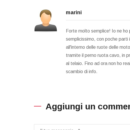
marini
Forte molto semplice! Io ne ho 
semplicissimo, con poche parti 
all'interno delle ruote delle m
tramite il perno ruota cavo, in p
al telaio. Fino ad ora non ho rea
scambio di info.
Brevetto molto interessante.
Dis
Complimenti all'inventore!
Com
Aggiungi un comme
Mauro Nobile
TRASPORTI, INNOVATIVO
CERCHIONE CON CATENE
INCORPORATE