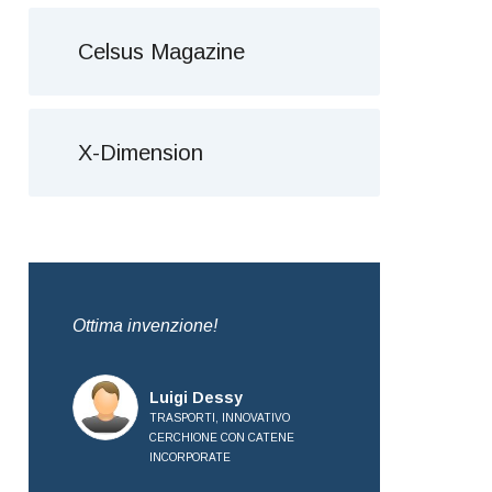
Celsus Magazine
X-Dimension
da
Ottima invenzione!
Brevetto molto 
Complimenti all
Luigi Dessy
TRASPORTI, INNOVATIVO
Mauro
CERCHIONE CON CATENE
TRASPO
INCORPORATE
CERCHI
INCORP