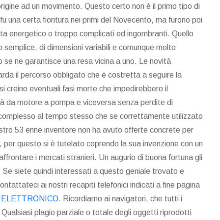
rigine ad un movimento. Questo certo non è il primo tipo di
fu una certa fioritura nei primi del Novecento, ma furono poi
sta energetico o troppo complicati ed ingombranti. Quello
semplice, di dimensioni variabili e comunque molto
 se ne garantisce una resa vicina a uno. Le novità
rda il percorso obbligato che è costretta a seguire la
si creino eventuali fasi morte che impedirebbero il
ilità da motore a pompa e viceversa senza perdite di
omplesso al tempo stesso che se correttamente utilizzato
 nostro 53 enne inventore non ha avuto offerte concrete per
to, per questo si è tutelato coprendo la sua invenzione con un
rontare i mercati stranieri. Un augurio di buona fortuna gli
. Se siete quindi interessati a questo geniale trovato e
ntattateci ai nostri recapiti telefonici indicati a fine pagina
 ELETTRONICO
. Ricordiamo ai navigatori, che tutti i
. Qualsiasi plagio parziale o totale degli oggetti riprodotti