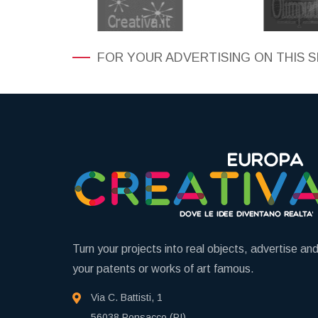
FOR YOUR ADVERTISING ON THIS S
Turn your projects into real objects, advertise a
your patents or works of art famous.
Via C. Battisti, 1
56038 Ponsacco (PI)