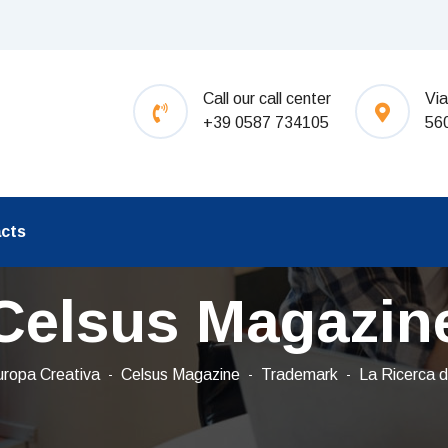
Call our call center
Via
+39 0587 734105
56
cts
Celsus Magazin
ropa Creativa
Celsus Magazine
Trademark
La Ricerca di