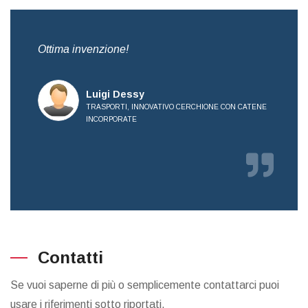
,
Ottima invenzione!
Bre
all
Luigi Dessy
TRASPORTI, INNOVATIVO CERCHIONE CON CATENE
INCORPORATE
RICE
Contatti
Se vuoi saperne di più o semplicemente contattarci puoi
usare i riferimenti sotto riportati.