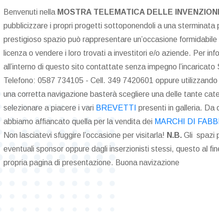
Benvenuti nella
MOSTRA TELEMATICA DELLE INVENZION
pubblicizzare i propri progetti sottoponendoli a una sterminata p
prestigioso spazio può rappresentare un’occasione formidabile pe
licenza o vendere i loro trovati a investitori e/o aziende. Per inf
all’interno di questo sito contattate senza impegno l’incaricato 
Telefono: 0587 734105 - Cell. 349 7420601 oppure utilizzando
una corretta navigazione basterà scegliere una delle tante cat
selezionare a piacere i vari
BREVETTI
presenti in galleria. Da 
abbiamo affiancato quella per la vendita dei
MARCHI DI FABB
Non lasciatevi sfuggire l’occasione per visitarla!
N.B.
Gli spazi p
eventuali sponsor oppure dagli inserzionisti stessi, questo al fine
propria pagina di presentazione. Buona navizazione