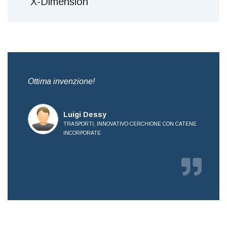
X-Dimension
,
Ottima invenzione!
Bre
all
Luigi Dessy
TRASPORTI, INNOVATIVO CERCHIONE CON CATENE
INCORPORATE
RICE