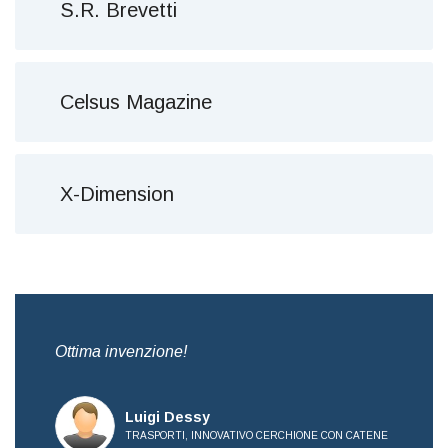
S.R. Brevetti
Celsus Magazine
X-Dimension
,
Ottima invenzione!
Bre
all
Luigi Dessy
TRASPORTI, INNOVATIVO CERCHIONE CON CATENE