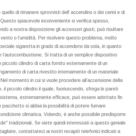
 è quello di rimanere sprovvisti dell’ accendino o dei cerini e di
Questo spiacevole inconveniente si verifica spesso,
do a nostra disposizione gli accessori giusti, può risultare
l vento o l’umidità. Per risolvere questo problema, molto
 speciale sigaretta in grado di accendersi da sola, in quanto
 l’autocombustione. Si tratta di un semplice dispositivo
n piccolo cilindro di carta fornito esternamente di un
ungamento di carta rivestito internamente di un materiale
 Nel momento in cui si vuole procedere all’accensione della
, il piccolo cilindro il quale, fuoriuscendo, sfrega le pareti
 sistema, estremamente efficace, può essere adottato fin
e pacchetto si abbia la possibilità di potere fumare
i condizione climatica. Volendo, è anche possibile predisporre
nde" tradizionali. Se siete quindi interessati a questo geniale
gliate, contattateci ai nostri recapiti telefonici indicati a