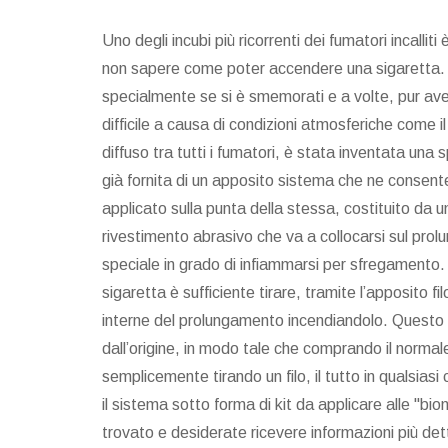
Uno degli incubi più ricorrenti dei fumatori incalliti
non sapere come poter accendere una sigaretta. 
specialmente se si è smemorati e a volte, pur aven
difficile a causa di condizioni atmosferiche come i
diffuso tra tutti i fumatori, è stata inventata una
già fornita di un apposito sistema che ne consente
applicato sulla punta della stessa, costituito da u
rivestimento abrasivo che va a collocarsi sul prol
speciale in grado di infiammarsi per sfregamento.
sigaretta è sufficiente tirare, tramite l’apposito filo
interne del prolungamento incendiandolo. Questo
dall’origine, in modo tale che comprando il normal
semplicemente tirando un filo, il tutto in qualsias
il sistema sotto forma di kit da applicare alle "bio
trovato e desiderate ricevere informazioni più detta