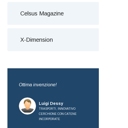
Celsus Magazine
X-Dimension
da
Ottima invenzione!
Brevetto molto 
Complimenti all
Luigi Dessy
TRASPORTI, INNOVATIVO
Mauro
CERCHIONE CON CATENE
TRASPO
INCORPORATE
CERCHI
INCORP