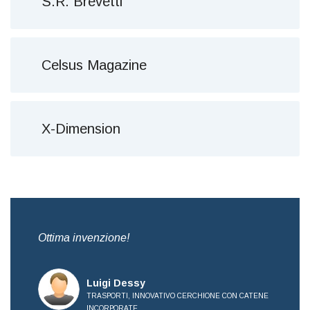
S.R. Brevetti
Celsus Magazine
X-Dimension
,
Ottima invenzione!
Bre
all
Luigi Dessy
TRASPORTI, INNOVATIVO CERCHIONE CON CATENE
INCORPORATE