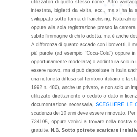
utilizzatori di quello stesso nome. Altro vantag
intestata, biglietti da visita, ecc., ma si ha 
sviluppato sotto forma di franchising. Naturalment
oppure alla sola registrazione presso la camera 
subito l'immagine di chi lo adotta, ma è anche de
A differenza di quanto accade con i brevetti, il 
più parole (ad esempio "Coca-Cola") oppure in 
opportunamente modellata) o addirittura solo in u
essere nuovo, ma si può depositare in Italia anch
una notorietà diffusa sul territorio italiano e l
1992 n. 480), anche un privato, e non solo un im
utilizzato direttamente o ceduto o dato in licen
documentazione necessaria,
SCEGLIERE LE 
scadenza dei 10 anni deve essere rinnovato. Per qu
734105, oppure venirci a trovare nella nostra 
gratuite.
N.B. Sotto potrete scaricare i relati