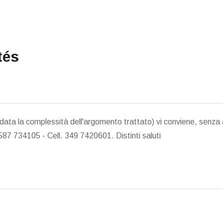
tés
i (data la complessità dell'argomento trattato) vi conviene, senz
0587 734105 - Cell. 349 7420601. Distinti saluti