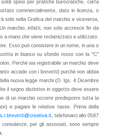
 soldi spesi per pratiche burocratiche, carta
fruttato commercialmente, dato in licenza, o
erà solo nella Grafica del marchio e viceversa,
n marchio, infatti, non solo accresce fin da
o a mano che viene reclamizzato e utilizzato.
anni. Esso può consistere in un nome, in una o
critta in bianco su sfondo rosso con la "C"
olori. Perché sia registrabile un marchio deve
uanto accade con i brevetti) purché non abbia
e della nuova legge marchi (D. lgs. 4 Dicembre
he il segno distintivo in oggetto deve essere
ne di un marchio occorre predisporre tutta la
te) e pagare le relative tasse. Prima della
s.r.brevetti@creativa.it
, telefonarci allo 0587
 consulenze, per gli associati, sono sempre
o.