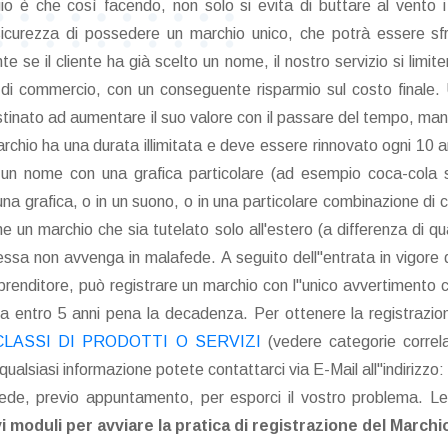
gio è che così facendo, non solo si evita di buttare al vento i
la sicurezza di possedere un marchio unico, che potrà essere s
e se il cliente ha già scelto un nome, il nostro servizio si limit
di commercio, con un conseguente risparmio sul costo finale. U
stinato ad aumentare il suo valore con il passare del tempo, man
marchio ha una durata illimitata e deve essere rinnovato ogni 10 
un nome con una grafica particolare (ad esempio coca-cola s
na grafica, o in un suono, o in una particolare combinazione di c
e un marchio che sia tutelato solo all'estero (a differenza di q
a stessa non avvenga in malafede. A seguito dell"entrata in vigor
prenditore, può registrare un marchio con l"unico avvertimento c
za entro 5 anni pena la decadenza. Per ottenere la registrazio
CLASSI DI PRODOTTI O SERVIZI
(vedere categorie correla
alsiasi informazione potete contattarci via E-Mail all"indirizzo:
sede, previo appuntamento, per esporci il vostro problema. Le
vi moduli per avviare la pratica di registrazione del Marchi