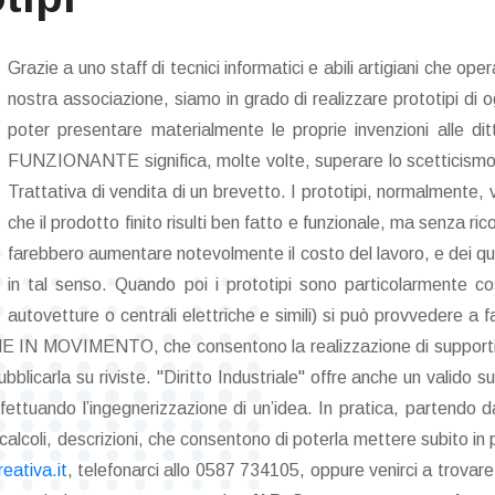
Grazie a uno staff di tecnici informatici e abili artigiani che oper
nostra associazione, siamo in grado di realizzare prototipi di o
poter presentare materialmente le proprie invenzioni alle
FUNZIONANTE significa, molte volte, superare lo scetticismo di
Trattativa di vendita di un brevetto. I prototipi, normalmente, v
che il prodotto finito risulti ben fatto e funzionale, ma senza ri
farebbero aumentare notevolmente il costo del lavoro, e dei qua
in tal senso. Quando poi i prototipi sono particolarmente co
autovetture o centrali elettriche e simili) si può provveder
HE IN MOVIMENTO, che consentono la realizzazione di supporti fil
ubblicarla su riviste. "Diritto Industriale" offre anche un valido
uando l’ingegnerizzazione di un’idea. In pratica, partendo dall’
calcoli, descrizioni, che consentono di poterla mettere subito in
eativa.it
, telefonarci allo 0587 734105, oppure venirci a trovar