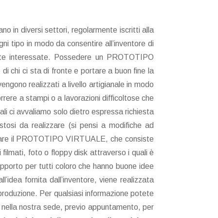
ano in diversi settori, regolarmente iscritti alla
gni tipo in modo da consentire all’inventore di
 ditte interessate. Possedere un PROTOTIPO
 chi ci sta di fronte e portare a buon fine la
engono realizzati a livello artigianale in modo
correre a stampi o a lavorazioni difficoltose che
li ci avvaliamo solo dietro espressa richiesta
stosi da realizzare (si pensi a modifiche ad
e a fare il PROTOTIPO VIRTUALE, che consiste
mati, foto o floppy disk attraverso i quali è
 supporto per tutti coloro che hanno buone idee
idea fornita dall’inventore, viene realizzata
 produzione. Per qualsiasi informazione potete
e nella nostra sede, previo appuntamento, per