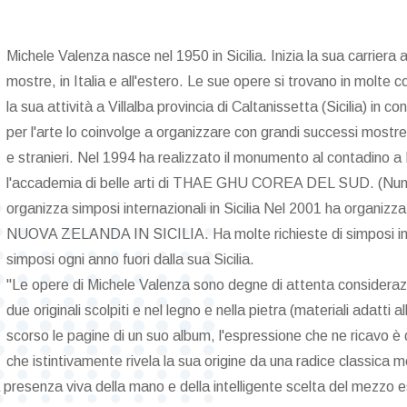
Michele Valenza nasce nel 1950 in Sicilia. Inizia la sua carrier
mostre, in Italia e all'estero. Le sue opere si trovano in molte 
la sua attività a Villalba provincia di Caltanissetta (Sicilia) in 
per l'arte lo coinvolge a organizzare con grandi successi mostre c
e stranieri. Nel 1994 ha realizzato il monumento al contadin
l'accademia di belle arti di THAE GHU COREA DEL SUD. (Numero
organizza simposi internazionali in Sicilia Nel 2001 ha organiz
NUOVA ZELANDA IN SICILIA. Ha molte richieste di simposi in tu
simposi ogni anno fuori dalla sua Sicilia.
"Le opere di Michele Valenza sono degne di attenta consideraz
due originali scolpiti e nel legno e nella pietra (materiali adatti 
scorso le pagine di un suo album, l'espressione che ne ricavo è
che istintivamente rivela la sua origine da una radice classica 
 presenza viva della mano e della intelligente scelta del mezzo 