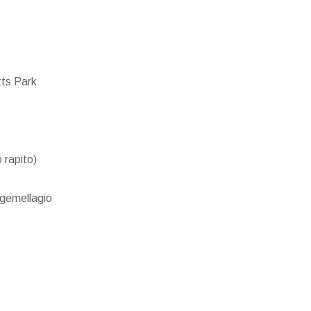
tts Park
 rapito)
 gemellagio