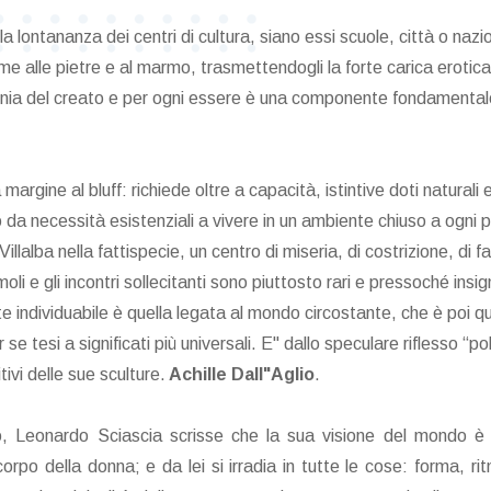
ontananza dei centri di cultura, siano essi scuole, città o nazioni,
e alle pietre e al marmo, trasmettendogli la forte carica erotica 
nia del creato e per ogni essere è una componente fondamentale 
margine al bluff: richiede oltre a capacità, istintive doti naturali e 
da necessità esistenziali a vivere in un ambiente chiuso a ogni p
lalba nella fattispecie, un centro di miseria, di costrizione, di fat
moli e gli incontri sollecitanti sono piuttosto rari e pressoché insi
ente individuabile è quella legata al mondo circostante, che è poi 
r se tesi a significati più universali. E" dallo speculare riflesso “p
tivi delle sue sculture.
Achille Dall"Aglio
.
co, Leonardo Sciascia scrisse che la sua visione del mondo è 
orpo della donna; e da lei si irradia in tutte le cose: forma, 