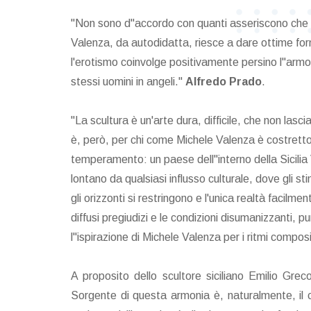
"Non sono d"accordo con quanti asseriscono che la l
Valenza, da autodidatta, riesce a dare ottime form
l'erotismo coinvolge positivamente persino l"armo
stessi uomini in angeli."
Alfredo Prado
.
"La scultura è un'arte dura, difficile, che non lascia 
è, però, per chi come Michele Valenza è costretto 
temperamento: un paese dell"interno della Sicilia Vil
lontano da qualsiasi influsso culturale, dove gli sti
gli orizzonti si restringono e l'unica realtà facilm
diffusi pregiudizi e le condizioni disumanizzanti, pu
l"ispirazione di Michele Valenza per i ritmi composi
A proposito dello scultore siciliano Emilio Gre
Sorgente di questa armonia è, naturalmente, il c