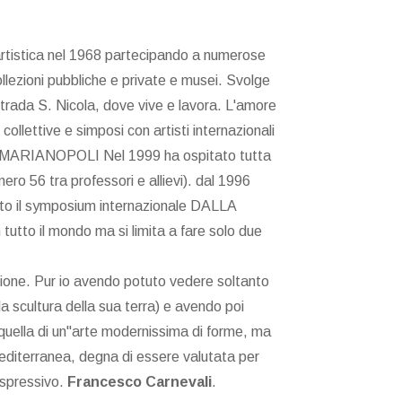
a artistica nel 1968 partecipando a numerose
collezioni pubbliche e private e musei. Svolge
contrada S. Nicola, dove vive e lavora. L'amore
ollettive e simposi con artisti internazionali
o a MARIANOPOLI Nel 1999 ha ospitato tutta
 56 tra professori e allievi). dal 1996
zato il symposium internazionale DALLA
tto il mondo ma si limita a fare solo due
ione. Pur io avendo potuto vedere soltanto
alla scultura della sua terra) e avendo poi
 quella di un"arte modernissima di forme, ma
mediterranea, degna di essere valutata per
espressivo.
Francesco Carnevali
.