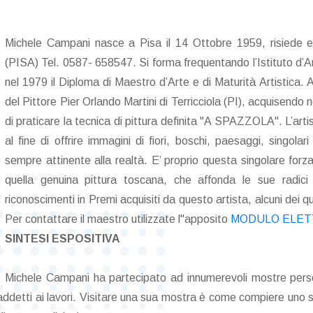
Michele Campani nasce a Pisa il 14 Ottobre 1959, risiede e l
(PISA) Tel. 0587- 658547. Si forma frequentando l’Istituto d’A
nel 1979 il Diploma di Maestro d’Arte e di Maturità Artistica. Al
del Pittore Pier Orlando Martini di Terricciola (PI), acquisendo 
di praticare la tecnica di pittura definita "A SPAZZOLA". L’art
al fine di offrire immagini di fiori, boschi, paesaggi, singolar
sempre attinente alla realtà. E’ proprio questa singolare forza 
quella genuina pittura toscana, che affonda le sue radici
riconoscimenti in Premi acquisiti da questo artista, alcuni dei q
Per contattare il maestro utilizzate l"apposito
MODULO ELET
SINTESI ESPOSITIVA
Michele Campani ha partecipato ad innumerevoli mostre perso
addetti ai lavori. Visitare una sua mostra è come compiere uno str