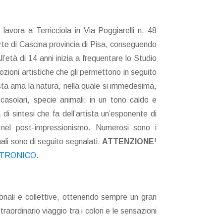
avora a Terricciola in Via Poggiarelli n. 48
rte di Cascina provincia di Pisa, conseguendo
l’età di 14 anni inizia a frequentare lo Studio
nozioni artistiche che gli permettono in seguito
ista ama la natura, nella quale si immedesima,
i casolari, specie animali; in un tono caldo e
di sintesi che fa dell’artista un’esponente di
 nel post-impressionismo. Numerosi sono i
uali sono di seguito segnalati.
ATTENZIONE
!
TRONICO
.
nali e collettive, ottenendo sempre un gran
aordinario viaggio tra i colori e le sensazioni