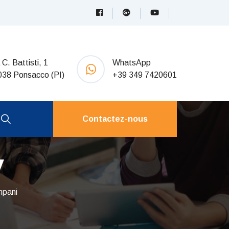
 C. Battisti, 1
WhatsApp
038 Ponsacco (PI)
+39 349 7420601
Contactez-nous
y
mpani