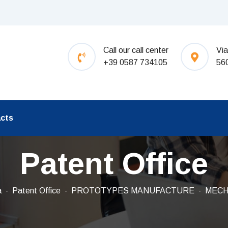
Call our call center
Via
+39 0587 734105
56
cts
Patent Office
a
Patent Office
PROTOTYPES MANUFACTURE
MECH