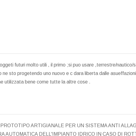
geti futuri molto utili , il primo ;si puo usare ,terrestre/nautico/sa
 ne sto progetendo uno nuovo e c dara liberta dalle asueffazioni p
 utilizzata bene come tutte la altre cose .
N PROTOTIPO ARTIGIANALE PER UN SISTEMA ANTI AL
A AUTOMATICA DELL'IMPIANTO IDRICO IN CASO DI ROTT