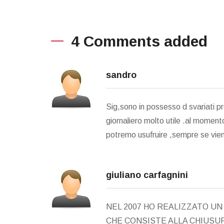
4 Comments added
sandro
Sig,sono in possesso d svariati prog
giornaliero molto utile .al momento
potremo usufruire ,sempre se viene
giuliano carfagnini
NEL 2007 HO REALIZZATO U
CHE CONSISTE ALLA CHIUSUR